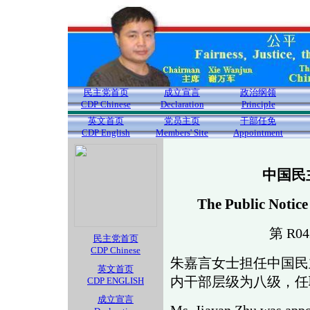
民主党首页
成立宣言
政治纲领
CDP Chinese
Declaration
Principle
英文首页
党员主页
干部任免
CDP English
Members' Site
Appointment
中国民
The Public Notice
第 R04
民主党首页
CDP Chinese
朱嘉言女士担任中国民
英文首页
内干部层级为八级，任
CDP ENGLISH
成立宣言