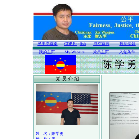
民主党首页
CDP English
成立宣言
政治纲领
我的主页
My Website
党员主页
入党条件
陈 学 勇
党 员 介 绍
姓 名：陈学勇