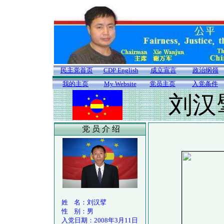
民主党首页
CDP English
成立宣言
政治纲领
我的主页
My Website
党员主页
入党条件
刘汉
党 员 介 绍
姓 名：刘汉擘
性 别：男
入党日期：2008年3月11日