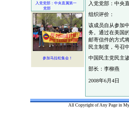
入党党部：中央
入党党部：中央直属第一
党部
组织评价：
该成员自从参加
务。通过在美国
邮寄信件的方式
民主制度，号召
中国民主党民主
参加马拉松集会！
部长：李柳燕
2008年6月4日
All Copyright of Any Page in My