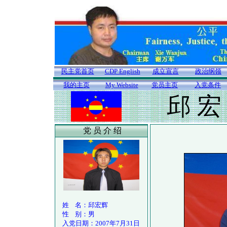
民主党首页
CDP English
成立宣言
政治纲领
我的主页
My Website
党员主页
入党条件
邱 宏
党 员 介 绍
姓 名：邱宏辉
性 别：男
入党日期：2007年7月31日