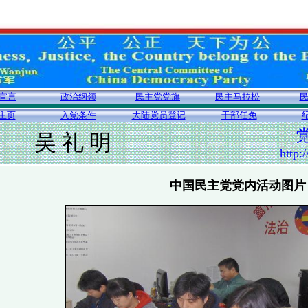
宣言
政治纲领
民主党党旗
民主马拉松
主页
入党条件
大陆党员登记
干部任免
吴 礼 明
http:
中国民主党党内活动图片