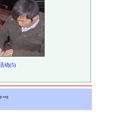
动(5)
p.org