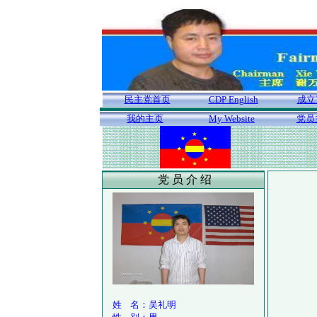
民主党首页
CDP English
成立
我的主页
My Website
党员
党 员 介 绍
姓 名：吴礼明