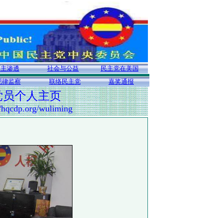
民主渗透
社会与公益
民主党在美国
纪律监察
联络民主党
嘉奖通报
党员个人主页
//hqcdp.org/wuliming