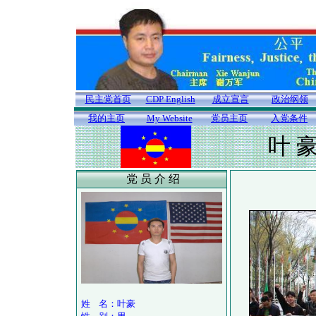
民主党首页
CDP English
成立宣言
政治纲领
我的主页
My Website
党员主页
入党条件
叶 
党 员 介 绍
姓 名：叶豪