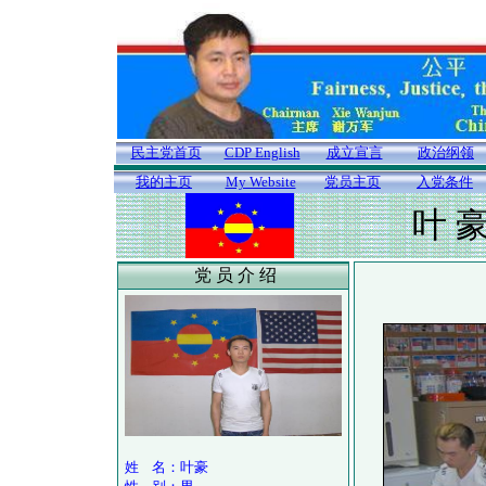
民主党首页
CDP English
成立宣言
政治纲领
我的主页
My Website
党员主页
入党条件
叶 
党 员 介 绍
姓 名：叶豪