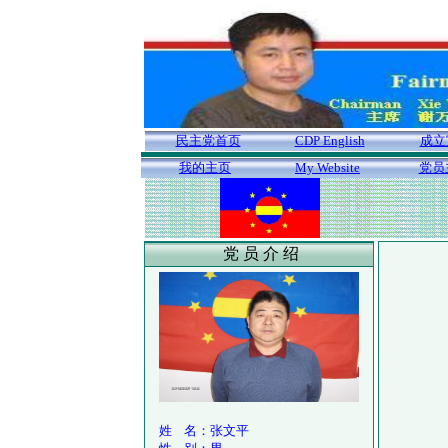
民主党首页
CDP English
成立
我的主页
My Website
党员
党 员 介 绍
姓 名：张文平