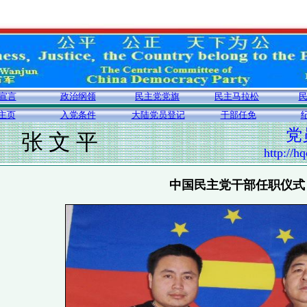
宣言
政治纲领
民主党党旗
民主马拉松
主页
入党条件
大陆党员登记
干部任免
党
张 文 平
http://h
中国民主党干部任职仪式