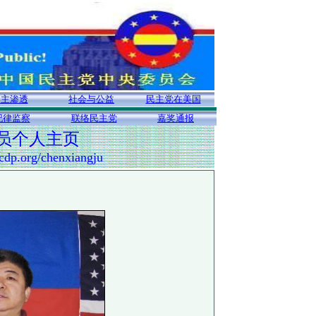
民主渗透
社会与公益
民主党在美国
纪律监察
联络民主党
嘉奖通报
员个人主页
qcdp.org/chenxiangju